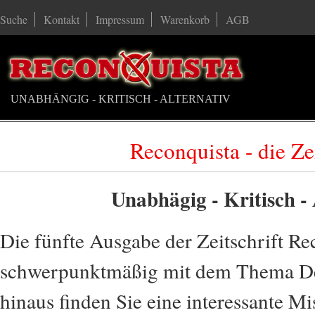
Suche
Kontakt
Impressum
Warenkorb
AGB
UNABHÄNGIG - KRITISCH - ALTERNATIV
Reconquista - die Zei
Unabhägig - Kritisch - 
Die fünfte Ausgabe der Zeitschrift Re
schwerpunktmäßig mit dem Thema De
hinaus finden Sie eine interessante M